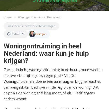
Gratis en vrijblijvend
Home
Woningontruiming in Nederland
Inzichten uit echte offerteaanvragen
30-6-2026
Bert-Jan
Woningontruiming in heel
Nederland: waar kun je hulp
krijgen?
Zoek je hulp bij woningontruiming in de buurt, maar weet je
niet welk bedrijf in jouw regio past? Via De
Woningontruimers doe je één aanvraag en krijg je reacties
van aangesloten bedrijven in de regio van de woning. Dat
helpt als de woning snel leeg moet, of als jij zelf ergens
anders woont.