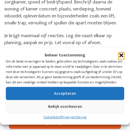
zorgkamer, spoed of bedrijfspand. Beschrijf daarna de
woning of kamer concreet: plaats, verdieping, hoeveel
inboedel, opleverdatum en bijzonderheden zoals een lift,
smalle trap, vervuiling of spullen die apart moeten blijven.
Je krijgt maximaal vijf reacties. Leg die naast elkaar op
planning, aanpak en prijs. Let vooral op of afvoer,
bezemschoon opleveren, eventuele opslag en extra
Beheer toestemming
schoonmaak in de offerte staan.
Om de beste ervaringen te bieden, gebruiken wij technologieën zoals cookies om
informatie over je apparaat op te slaan en/of te raadplegen. Door in te stemmen
met deze technologieën kunnen wij gegevens zoals surfgedrag of unieke ID's op
Wil je weten welke aangesloten bedrijven
deze site verwerken. Als je geen toestemming geeft of uw toestemming intrekt,
in jouw regio kunnen helpen?
kan dit een nadelige invloed hebben op bepaalde functies en mogelijkheden.
Doe één aanvraag voor een woning, zorgkamer of
Accepteren
bedrijfspand. De Woningontruimers koppelt je aan
maximaal vijf ontruimingsbedrijven in jouw regio.
Bekijk voorkeuren
Cookiebeleid
Privacyverklaring
Vergelijk gratis offertes