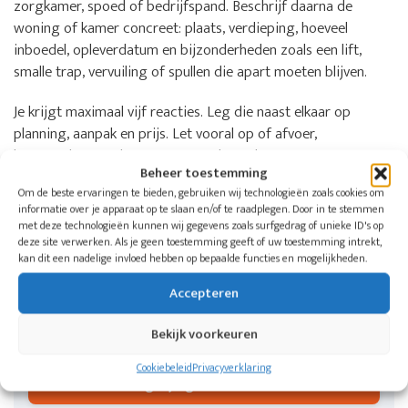
zorgkamer, spoed of bedrijfspand. Beschrijf daarna de
woning of kamer concreet: plaats, verdieping, hoeveel
inboedel, opleverdatum en bijzonderheden zoals een lift,
smalle trap, vervuiling of spullen die apart moeten blijven.
Je krijgt maximaal vijf reacties. Leg die naast elkaar op
planning, aanpak en prijs. Let vooral op of afvoer,
bezemschoon opleveren, eventuele opslag en extra
Beheer toestemming
schoonmaak in de offerte staan.
Om de beste ervaringen te bieden, gebruiken wij technologieën zoals cookies om
informatie over je apparaat op te slaan en/of te raadplegen. Door in te stemmen
met deze technologieën kunnen wij gegevens zoals surfgedrag of unieke ID's op
Wil je weten welke aangesloten bedrijven
deze site verwerken. Als je geen toestemming geeft of uw toestemming intrekt,
in jouw regio kunnen helpen?
kan dit een nadelige invloed hebben op bepaalde functies en mogelijkheden.
Doe één aanvraag voor een woning, zorgkamer of
Accepteren
bedrijfspand. De Woningontruimers koppelt je aan
maximaal vijf ontruimingsbedrijven in jouw regio.
Bekijk voorkeuren
Cookiebeleid
Privacyverklaring
Vergelijk gratis offertes