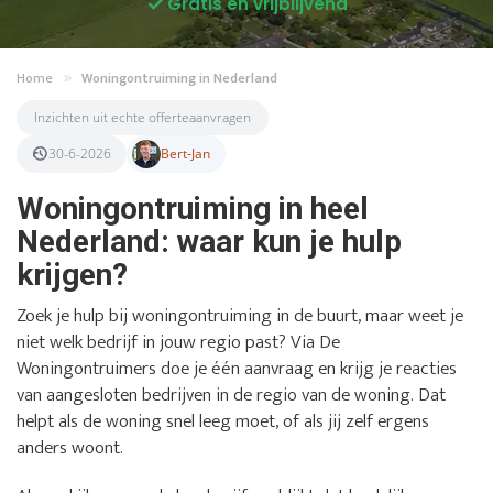
Gratis en vrijblijvend
Home
Woningontruiming in Nederland
Inzichten uit echte offerteaanvragen
30-6-2026
Bert-Jan
Woningontruiming in heel
Nederland: waar kun je hulp
krijgen?
Zoek je hulp bij woningontruiming in de buurt, maar weet je
niet welk bedrijf in jouw regio past? Via De
Woningontruimers doe je één aanvraag en krijg je reacties
van aangesloten bedrijven in de regio van de woning. Dat
helpt als de woning snel leeg moet, of als jij zelf ergens
anders woont.