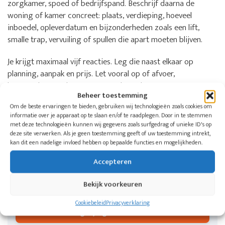
zorgkamer, spoed of bedrijfspand. Beschrijf daarna de
woning of kamer concreet: plaats, verdieping, hoeveel
inboedel, opleverdatum en bijzonderheden zoals een lift,
smalle trap, vervuiling of spullen die apart moeten blijven.
Je krijgt maximaal vijf reacties. Leg die naast elkaar op
planning, aanpak en prijs. Let vooral op of afvoer,
bezemschoon opleveren, eventuele opslag en extra
Beheer toestemming
schoonmaak in de offerte staan.
Om de beste ervaringen te bieden, gebruiken wij technologieën zoals cookies om
informatie over je apparaat op te slaan en/of te raadplegen. Door in te stemmen
met deze technologieën kunnen wij gegevens zoals surfgedrag of unieke ID's op
Wil je weten welke aangesloten bedrijven
deze site verwerken. Als je geen toestemming geeft of uw toestemming intrekt,
in jouw regio kunnen helpen?
kan dit een nadelige invloed hebben op bepaalde functies en mogelijkheden.
Doe één aanvraag voor een woning, zorgkamer of
Accepteren
bedrijfspand. De Woningontruimers koppelt je aan
maximaal vijf ontruimingsbedrijven in jouw regio.
Bekijk voorkeuren
Cookiebeleid
Privacyverklaring
Vergelijk gratis offertes