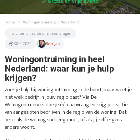
Gratis en vrijblijvend
Home
Woningontruiming in Nederland
Inzichten uit echte offerteaanvragen
30-6-2026
Bert-Jan
Woningontruiming in heel
Nederland: waar kun je hulp
krijgen?
Zoek je hulp bij woningontruiming in de buurt, maar weet je
niet welk bedrijf in jouw regio past? Via De
Woningontruimers doe je één aanvraag en krijg je reacties
van aangesloten bedrijven in de regio van de woning. Dat
helpt als de woning snel leeg moet, of als jij zelf ergens
anders woont.