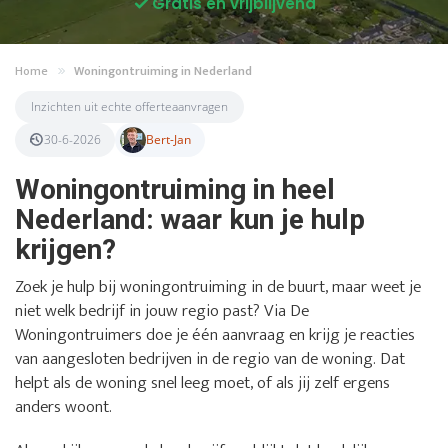
Gratis en vrijblijvend
Home
Woningontruiming in Nederland
Inzichten uit echte offerteaanvragen
30-6-2026
Bert-Jan
Woningontruiming in heel
Nederland: waar kun je hulp
krijgen?
Zoek je hulp bij woningontruiming in de buurt, maar weet je
niet welk bedrijf in jouw regio past? Via De
Woningontruimers doe je één aanvraag en krijg je reacties
van aangesloten bedrijven in de regio van de woning. Dat
helpt als de woning snel leeg moet, of als jij zelf ergens
anders woont.