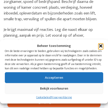
zorgkamer, spoed of bedrijfspand. Beschrijf daarna de
woning of kamer concreet: plaats, verdieping, hoeveel
inboedel, opleverdatum en bijzonderheden zoals een lift,
smalle trap, vervuiling of spullen die apart moeten blijven.
Je krijgt maximaal vijf reacties. Leg die naast elkaar op
planning, aanpak en prijs. Let vooral op of afvoer,
bezemschoon opleveren, eventuele opslag en extra
Beheer toestemming
schoonmaak in de offerte staan.
Om de beste ervaringen te bieden, gebruiken wij technologieën zoals cookies om
informatie over je apparaat op te slaan en/of te raadplegen. Door in te stemmen
met deze technologieën kunnen wij gegevens zoals surfgedrag of unieke ID's op
Wil je weten welke aangesloten bedrijven
deze site verwerken. Als je geen toestemming geeft of uw toestemming intrekt,
in jouw regio kunnen helpen?
kan dit een nadelige invloed hebben op bepaalde functies en mogelijkheden.
Doe één aanvraag voor een woning, zorgkamer of
Accepteren
bedrijfspand. De Woningontruimers koppelt je aan
maximaal vijf ontruimingsbedrijven in jouw regio.
Bekijk voorkeuren
Cookiebeleid
Privacyverklaring
Vergelijk gratis offertes