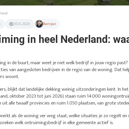
rland
n
30-6-2026
Bert-Jan
ming in heel Nederland: waa
ing in de buurt, maar weet je niet welk bedrijf in jouw regio pas
cties van aangesloten bedrijven in de regio van de woning. Dat hel
ders woont.
ers, blijkt dat landelijke dekking weinig uitzonderingen kent. In he
and, oktober 2023 tot juni 2026) staan ruim 14.000 woningontru
 uit alle twaalf provincies en ruim 1.050 plaatsen, van grote stede
werkt als de woning ver weg staat, welke situaties je zo regelt en 
e zoeken welk ontruimingsbedrijf in elke gemeente actief is.