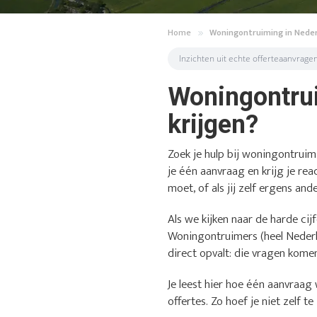
Home
Woningontruiming in Nede
Inzichten uit echte offerteaanvrage
Woningontrui
krijgen?
Zoek je hulp bij woningontruim
je één aanvraag en krijg je rea
moet, of als jij zelf ergens an
Als we kijken naar de harde cijf
Woningontruimers (heel Nederl
direct opvalt: die vragen komen
Je leest hier hoe één aanvraag 
offertes. Zo hoef je niet zelf t