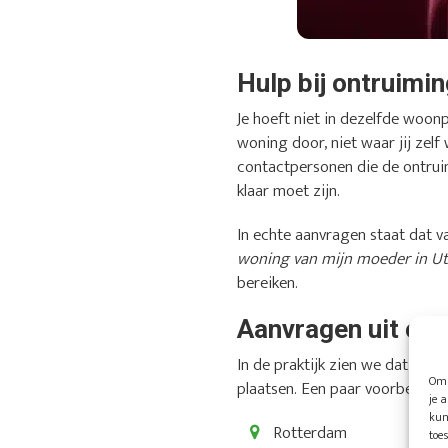
Hulp bij ontruimi
Je hoeft niet in dezelfde woon
woning door, niet waar jij zel
contactpersonen die de ontrui
klaar moet zijn.
In echte aanvragen staat dat va
woning van mijn moeder in Utr
bereiken.
Aanvragen uit ond
In de praktijk zien we dat ve
Om 
plaatsen. Een paar voorbeelden 
je 
kun
Rotterdam
toe