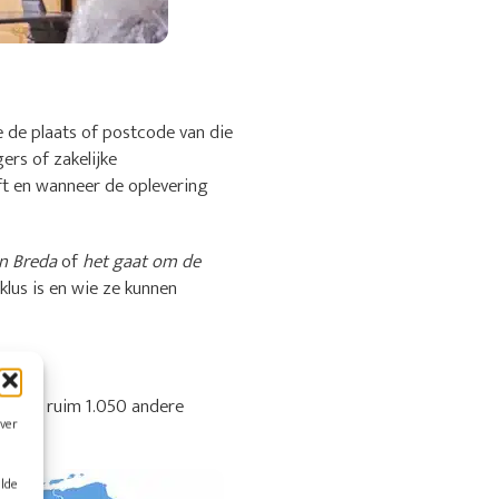
e de plaats of postcode van die
ers of zakelijke
ft en wanneer de oplevering
in Breda
of
het gaat om de
lus is en wie ze kunnen
ok uit ruim 1.050 andere
over
alde