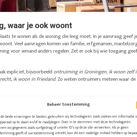
ng, waar je ook woont
plaats te wonen als de woning die leeg moet. In je aanvraag geef j
f woont. Veel aanvragen komen van familie, erfgenamen, mantelzorg
ming voor iemand anders regelen. Zet er ook bij wie toegang gee
ak expliciet, bijvoorbeeld
ontruiming in Groningen, ik woon zelf 
echt, ik woon in Friesland
. Zo weten ontruimers meteen waar de k
er andere deze plaatsen
Beheer toestemming
el aanvragen uit Amsterdam, Rotterdam en Den Haag komen, maar o
de beste ervaringen te bieden, gebruiken wij technologieën zoals cookies om informatie 
uit het hele land:
apparaat op te slaan en/of te raadplegen. Door in te stemmen met deze technologieën
nen wij gegevens zoals surfgedrag of unieke ID's op deze site verwerken. Als je geen
stemming geeft of uw toestemming intrekt, kan dit een nadelige invloed hebben op bepa