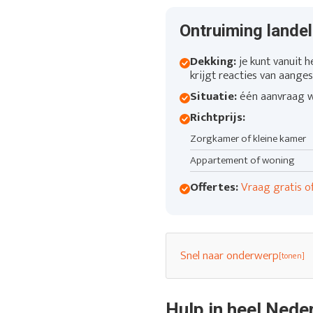
Ontruiming landeli
Dekking:
je kunt vanuit h
krijgt reacties van aanges
Situatie:
één aanvraag we
Richtprijs:
Zorgkamer of kleine kamer
Appartement of woning
Offertes:
Vraag gratis o
Snel naar onderwerp
Hulp in heel Nede