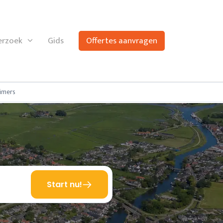
rzoek
Gids
Offertes aanvragen
imers
Start nu!