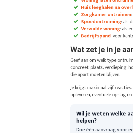
Woning laten ontruim
Huis leeghalen na overl
Zorgkamer ontruimen
Spoedontruiming
: als
Vervuilde woning
: als 
Bedrijfspand
: voor kant
Wat zet je in je a
Geef aan om welk type ontruim
concreet: plaats, verdieping, h
die apart moeten blijven.
Je krijgt maximaal vijf reactie
opleveren, eventuele opslag en
Wil je weten welke a
helpen?
Doe één aanvraag voor ee