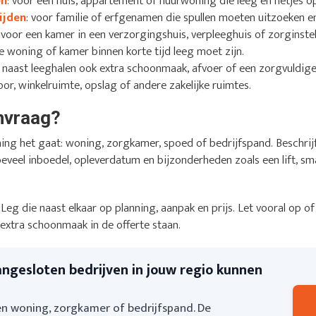
en
: voor een huis, appartement of huurwoning die leeg en netjes
ijden
: voor familie of erfgenamen die spullen moeten uitzoeken 
: voor een kamer in een verzorgingshuis, verpleeghuis of zorginstel
 de woning of kamer binnen korte tijd leeg moet zijn.
er naast leeghalen ook extra schoonmaak, afvoer of een zorgvuldige
oor, winkelruimte, opslag of andere zakelijke ruimtes.
anvraag?
ing het gaat: woning, zorgkamer, spoed of bedrijfspand. Beschri
oeveel inboedel, opleverdatum en bijzonderheden zoals een lift, smal
s. Leg die naast elkaar op planning, aanpak en prijs. Let vooral op
 extra schoonmaak in de offerte staan.
angesloten bedrijven in jouw regio kunnen
n woning, zorgkamer of bedrijfspand. De