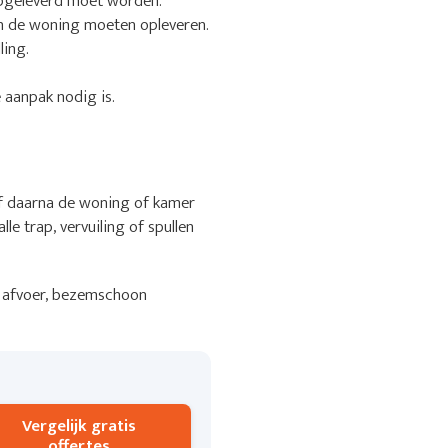
 opgeleverd moet worden.
en de woning moeten opleveren.
ling.
 aanpak nodig is.
jf daarna de woning of kamer
le trap, vervuiling of spullen
 of afvoer, bezemschoon
Vergelijk gratis
offertes