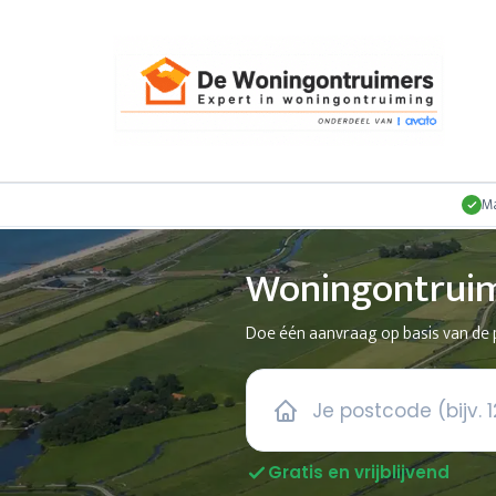
Ma
Woningontruim
Doe één aanvraag op basis van de p
Gratis en vrijblijvend