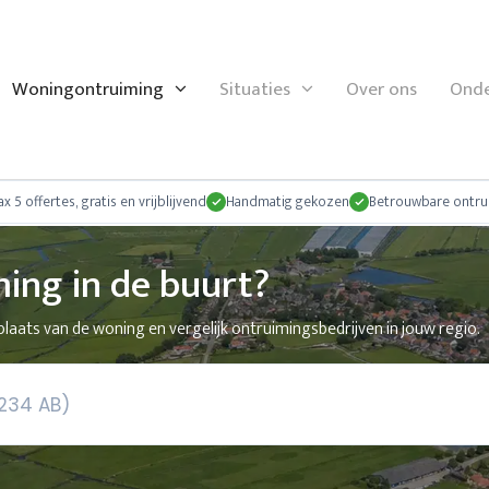
Woningontruiming
Situaties
Over ons
Onde
x 5 offertes, gratis en vrijblijvend
Handmatig gekozen
Betrouwbare ontru
ing in de buurt?
laats van de woning en vergelijk ontruimingsbedrijven in jouw regio.