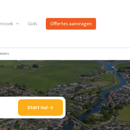
rzoek
Gids
Offertes aanvragen
imers
Start nu!