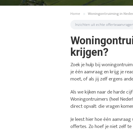
Home
Woningontruiming in Nede
Inzichten uit echte offerteaanvrage
Woningontrui
krijgen?
Zoek je hulp bij woningontruim
je één aanvraag en krijg je rea
moet, of als jij zelf ergens an
Als we kijken naar de harde cijf
Woningontruimers (heel Nederl
direct opvalt: die vragen komen
Je leest hier hoe één aanvraag 
offertes. Zo hoef je niet zelf t