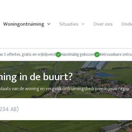
Woningontruiming
Situaties
Over ons
Onde
x 5 offertes, gratis en vrijblijvend
Handmatig gekozen
Betrouwbare ontru
ing in de buurt?
laats van de woning en vergelijk ontruimingsbedrijven in jouw regio.