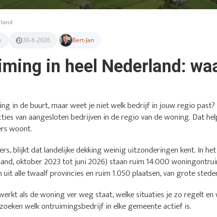
rland
n
30-6-2026
Bert-Jan
ming in heel Nederland: waa
ing in de buurt, maar weet je niet welk bedrijf in jouw regio pas
cties van aangesloten bedrijven in de regio van de woning. Dat hel
ders woont.
ers, blijkt dat landelijke dekking weinig uitzonderingen kent. In he
and, oktober 2023 tot juni 2026) staan ruim 14.000 woningontru
 uit alle twaalf provincies en ruim 1.050 plaatsen, van grote stede
werkt als de woning ver weg staat, welke situaties je zo regelt en 
e zoeken welk ontruimingsbedrijf in elke gemeente actief is.