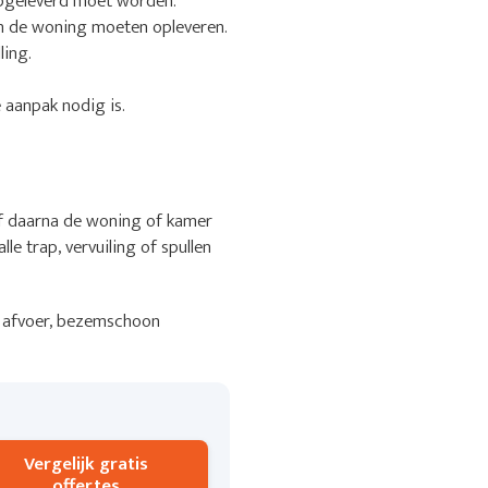
 opgeleverd moet worden.
en de woning moeten opleveren.
ling.
 aanpak nodig is.
jf daarna de woning of kamer
le trap, vervuiling of spullen
 of afvoer, bezemschoon
Vergelijk gratis
offertes