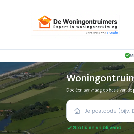
Ma
Woningontruim
Doe één aanvraag op basis van de p
Gratis en vrijblijvend