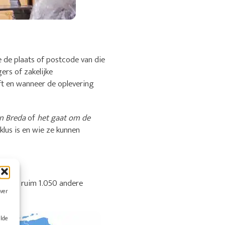
e de plaats of postcode van die
ers of zakelijke
ft en wanneer de oplevering
in Breda
of
het gaat om de
lus is en wie ze kunnen
ok uit ruim 1.050 andere
over
alde