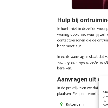
Hulp bij ontruimi
Je hoeft niet in dezelfde woon
woning door, niet waar jij zel
contactpersonen die de ontrui
klaar moet zijn.
In echte aanvragen staat dat va
woning van mijn moeder in Utr
bereiken.
Aanvragen uit ond
In de praktijk zien we dat ve
Om 
plaatsen. Een paar voorbeelden 
je 
kun
Rotterdam
toe