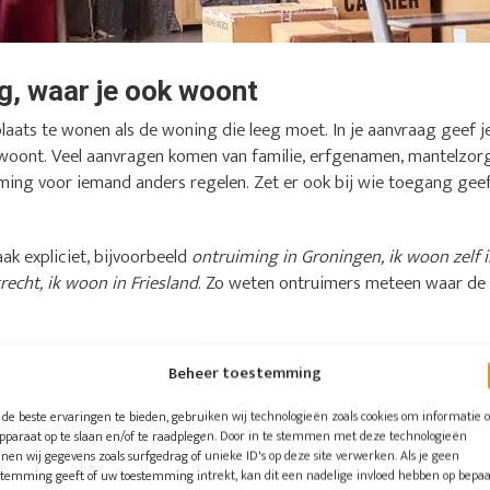
ng, waar je ook woont
plaats te wonen als de woning die leeg moet. In je aanvraag geef j
f woont. Veel aanvragen komen van familie, erfgenamen, mantelzorg
ming voor iemand anders regelen. Zet er ook bij wie toegang gee
ak expliciet, bijvoorbeeld
ontruiming in Groningen, ik woon zelf 
echt, ik woon in Friesland
. Zo weten ontruimers meteen waar de k
er andere deze plaatsen
Beheer toestemming
el aanvragen uit Amsterdam, Rotterdam en Den Haag komen, maar o
de beste ervaringen te bieden, gebruiken wij technologieën zoals cookies om informatie 
uit het hele land:
apparaat op te slaan en/of te raadplegen. Door in te stemmen met deze technologieën
nen wij gegevens zoals surfgedrag of unieke ID's op deze site verwerken. Als je geen
stemming geeft of uw toestemming intrekt, kan dit een nadelige invloed hebben op bepa