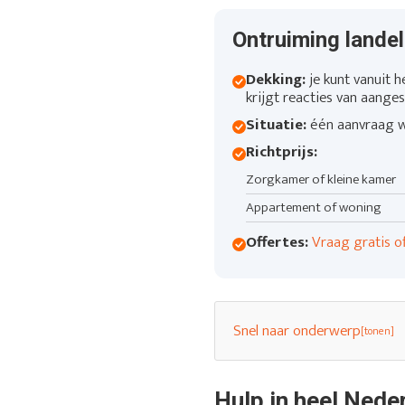
Ontruiming landeli
Dekking:
je kunt vanuit h
krijgt reacties van aanges
Situatie:
één aanvraag we
Richtprijs:
Zorgkamer of kleine kamer
Appartement of woning
Offertes:
Vraag gratis o
Snel naar onderwerp
Hulp in heel Nede