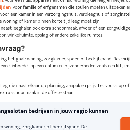
en
: voor een huis, appartement of huurwoning die leeg en netjes
ijden
: voor familie of erfgenamen die spullen moeten uitzoeken 
: voor een kamer in een verzorgingshuis, verpleeghuis of zorginstel
 de woning of kamer binnen korte tijd leeg moet zijn.
er naast leeghalen ook extra schoonmaak, afvoer of een zorgvuldige
oor, winkelruimte, opslag of andere zakelijke ruimtes.
anvraag?
ing het gaat: woning, zorgkamer, spoed of bedrijfspand. Beschri
oeveel inboedel, opleverdatum en bijzonderheden zoals een lift, smal
s. Leg die naast elkaar op planning, aanpak en prijs. Let vooral op
 extra schoonmaak in de offerte staan.
angesloten bedrijven in jouw regio kunnen
n woning, zorgkamer of bedrijfspand. De