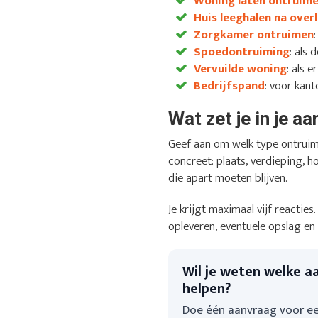
Woning laten ontruim
Huis leeghalen na overl
Zorgkamer ontruimen
Spoedontruiming
: als
Vervuilde woning
: als 
Bedrijfspand
: voor kant
Wat zet je in je a
Geef aan om welk type ontruim
concreet: plaats, verdieping, h
die apart moeten blijven.
Je krijgt maximaal vijf reactie
opleveren, eventuele opslag en
Wil je weten welke a
helpen?
Doe één aanvraag voor ee