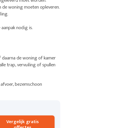
 opgeleverd moet worden.
en de woning moeten opleveren.
ling.
 aanpak nodig is.
jf daarna de woning of kamer
le trap, vervuiling of spullen
 of afvoer, bezemschoon
Vergelijk gratis
offertes