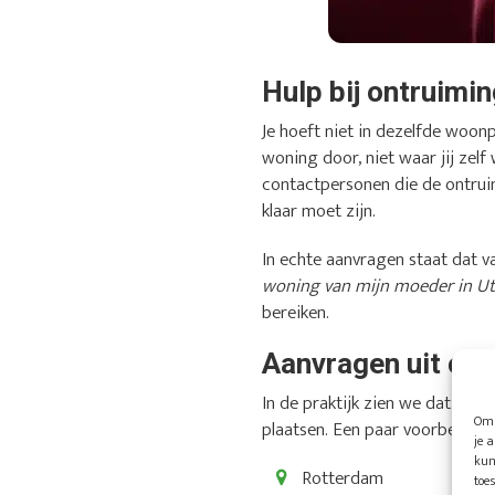
Hulp bij ontruimi
Je hoeft niet in dezelfde woon
woning door, niet waar jij zel
contactpersonen die de ontrui
klaar moet zijn.
In echte aanvragen staat dat va
woning van mijn moeder in Utr
bereiken.
Aanvragen uit ond
In de praktijk zien we dat ve
Om 
plaatsen. Een paar voorbeelden 
je 
kun
Rotterdam
toe