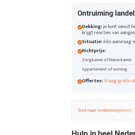
Ontruiming landeli
Dekking:
je kunt vanuit h
krijgt reacties van aanges
Situatie:
één aanvraag we
Richtprijs:
Zorgkamer of kleine kamer
Appartement of woning
Offertes:
Vraag gratis o
Snel naar onderwerp
Hulp in heel Nede