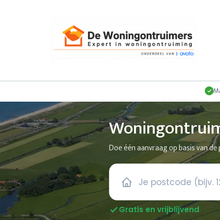
Ma
Woningontruim
Doe één aanvraag op basis van de p
Gratis en vrijblijvend