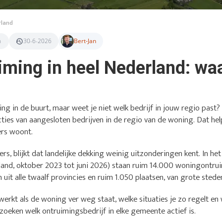
rland
n
30-6-2026
Bert-Jan
ming in heel Nederland: waa
ing in de buurt, maar weet je niet welk bedrijf in jouw regio pas
cties van aangesloten bedrijven in de regio van de woning. Dat hel
ders woont.
ers, blijkt dat landelijke dekking weinig uitzonderingen kent. In he
and, oktober 2023 tot juni 2026) staan ruim 14.000 woningontru
 uit alle twaalf provincies en ruim 1.050 plaatsen, van grote stede
werkt als de woning ver weg staat, welke situaties je zo regelt en 
e zoeken welk ontruimingsbedrijf in elke gemeente actief is.