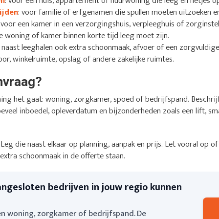
en
: voor een huis, appartement of huurwoning die leeg en netjes
ijden
: voor familie of erfgenamen die spullen moeten uitzoeken 
: voor een kamer in een verzorgingshuis, verpleeghuis of zorginstel
 de woning of kamer binnen korte tijd leeg moet zijn.
er naast leeghalen ook extra schoonmaak, afvoer of een zorgvuldige
oor, winkelruimte, opslag of andere zakelijke ruimtes.
anvraag?
ing het gaat: woning, zorgkamer, spoed of bedrijfspand. Beschri
oeveel inboedel, opleverdatum en bijzonderheden zoals een lift, smal
s. Leg die naast elkaar op planning, aanpak en prijs. Let vooral op
 extra schoonmaak in de offerte staan.
angesloten bedrijven in jouw regio kunnen
n woning, zorgkamer of bedrijfspand. De