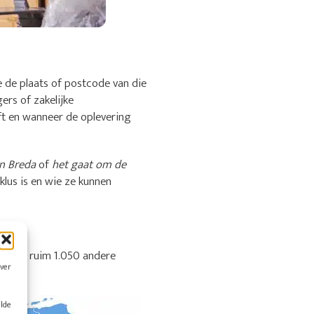
e de plaats of postcode van die
ers of zakelijke
ft en wanneer de oplevering
in Breda
of
het gaat om de
lus is en wie ze kunnen
ok uit ruim 1.050 andere
over
alde