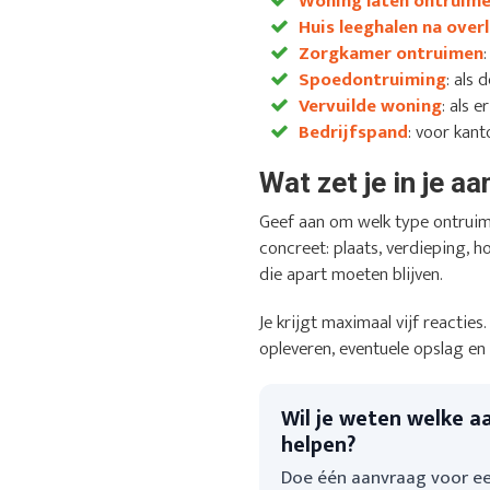
Woning laten ontruim
Huis leeghalen na overl
Zorgkamer ontruimen
Spoedontruiming
: als
Vervuilde woning
: als 
Bedrijfspand
: voor kant
Wat zet je in je a
Geef aan om welk type ontruim
concreet: plaats, verdieping, h
die apart moeten blijven.
Je krijgt maximaal vijf reactie
opleveren, eventuele opslag en
Wil je weten welke a
helpen?
Doe één aanvraag voor ee