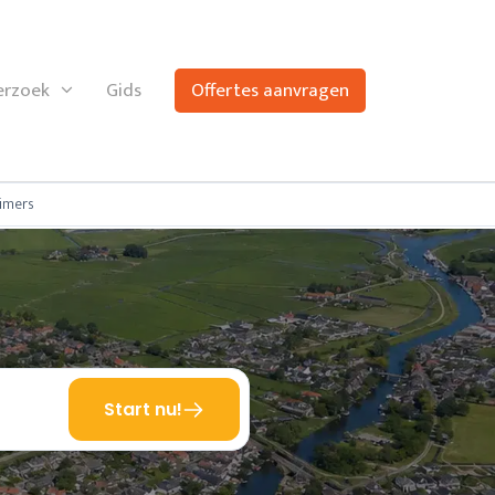
rzoek
Gids
Offertes aanvragen
imers
Start nu!