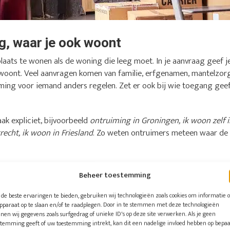
ng, waar je ook woont
plaats te wonen als de woning die leeg moet. In je aanvraag geef j
f woont. Veel aanvragen komen van familie, erfgenamen, mantelzorg
ming voor iemand anders regelen. Zet er ook bij wie toegang gee
ak expliciet, bijvoorbeeld
ontruiming in Groningen, ik woon zelf 
echt, ik woon in Friesland
. Zo weten ontruimers meteen waar de k
er andere deze plaatsen
Beheer toestemming
el aanvragen uit Amsterdam, Rotterdam en Den Haag komen, maar o
de beste ervaringen te bieden, gebruiken wij technologieën zoals cookies om informatie 
uit het hele land:
apparaat op te slaan en/of te raadplegen. Door in te stemmen met deze technologieën
nen wij gegevens zoals surfgedrag of unieke ID's op deze site verwerken. Als je geen
stemming geeft of uw toestemming intrekt, kan dit een nadelige invloed hebben op bepa