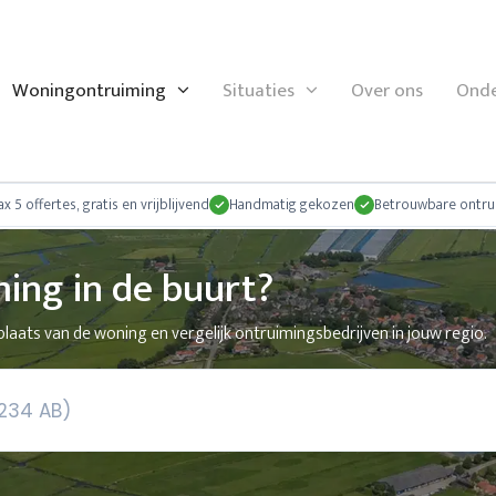
Woningontruiming
Situaties
Over ons
Onde
x 5 offertes, gratis en vrijblijvend
Handmatig gekozen
Betrouwbare ontru
ing in de buurt?
laats van de woning en vergelijk ontruimingsbedrijven in jouw regio.