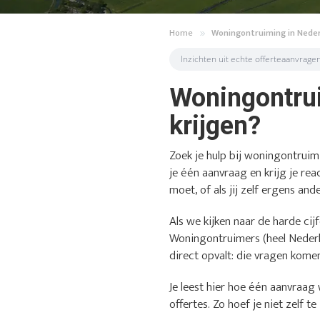
Home
Woningontruiming in Nede
Inzichten uit echte offerteaanvrage
Woningontrui
krijgen?
Zoek je hulp bij woningontruim
je één aanvraag en krijg je rea
moet, of als jij zelf ergens an
Als we kijken naar de harde cijf
Woningontruimers (heel Nederl
direct opvalt: die vragen komen
Je leest hier hoe één aanvraag 
offertes. Zo hoef je niet zelf t