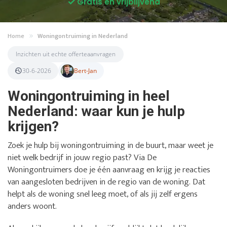
Gratis en vrijblijvend
Home
Woningontruiming in Nederland
Inzichten uit echte offerteaanvragen
30-6-2026
Bert-Jan
Woningontruiming in heel
Nederland: waar kun je hulp
krijgen?
Zoek je hulp bij woningontruiming in de buurt, maar weet je
niet welk bedrijf in jouw regio past? Via De
Woningontruimers doe je één aanvraag en krijg je reacties
van aangesloten bedrijven in de regio van de woning. Dat
helpt als de woning snel leeg moet, of als jij zelf ergens
anders woont.