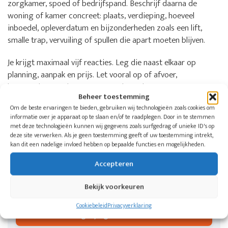
zorgkamer, spoed of bedrijfspand. Beschrijf daarna de
woning of kamer concreet: plaats, verdieping, hoeveel
inboedel, opleverdatum en bijzonderheden zoals een lift,
smalle trap, vervuiling of spullen die apart moeten blijven.
Je krijgt maximaal vijf reacties. Leg die naast elkaar op
planning, aanpak en prijs. Let vooral op of afvoer,
bezemschoon opleveren, eventuele opslag en extra
Beheer toestemming
schoonmaak in de offerte staan.
Om de beste ervaringen te bieden, gebruiken wij technologieën zoals cookies om
informatie over je apparaat op te slaan en/of te raadplegen. Door in te stemmen
met deze technologieën kunnen wij gegevens zoals surfgedrag of unieke ID's op
Wil je weten welke aangesloten bedrijven
deze site verwerken. Als je geen toestemming geeft of uw toestemming intrekt,
in jouw regio kunnen helpen?
kan dit een nadelige invloed hebben op bepaalde functies en mogelijkheden.
Doe één aanvraag voor een woning, zorgkamer of
Accepteren
bedrijfspand. De Woningontruimers koppelt je aan
maximaal vijf ontruimingsbedrijven in jouw regio.
Bekijk voorkeuren
Cookiebeleid
Privacyverklaring
Vergelijk gratis offertes