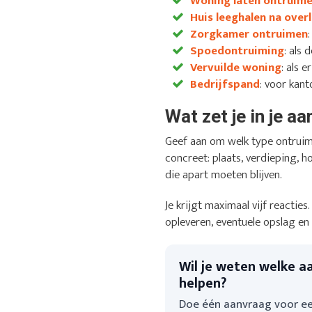
Woning laten ontruim
Huis leeghalen na overl
Zorgkamer ontruimen
Spoedontruiming
: als
Vervuilde woning
: als 
Bedrijfspand
: voor kant
Wat zet je in je a
Geef aan om welk type ontruim
concreet: plaats, verdieping, h
die apart moeten blijven.
Je krijgt maximaal vijf reactie
opleveren, eventuele opslag en
Wil je weten welke a
helpen?
Doe één aanvraag voor ee