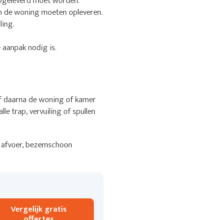
 opgeleverd moet worden.
en de woning moeten opleveren.
ling.
 aanpak nodig is.
jf daarna de woning of kamer
le trap, vervuiling of spullen
 of afvoer, bezemschoon
Vergelijk gratis
offertes