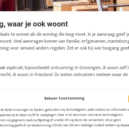
ng, waar je ook woont
plaats te wonen als de woning die leeg moet. In je aanvraag geef j
f woont. Veel aanvragen komen van familie, erfgenamen, mantelzorg
ming voor iemand anders regelen. Zet er ook bij wie toegang gee
ak expliciet, bijvoorbeeld
ontruiming in Groningen, ik woon zelf 
echt, ik woon in Friesland
. Zo weten ontruimers meteen waar de k
er andere deze plaatsen
Beheer toestemming
el aanvragen uit Amsterdam, Rotterdam en Den Haag komen, maar o
de beste ervaringen te bieden, gebruiken wij technologieën zoals cookies om informatie 
uit het hele land:
apparaat op te slaan en/of te raadplegen. Door in te stemmen met deze technologieën
nen wij gegevens zoals surfgedrag of unieke ID's op deze site verwerken. Als je geen
stemming geeft of uw toestemming intrekt, kan dit een nadelige invloed hebben op bepa