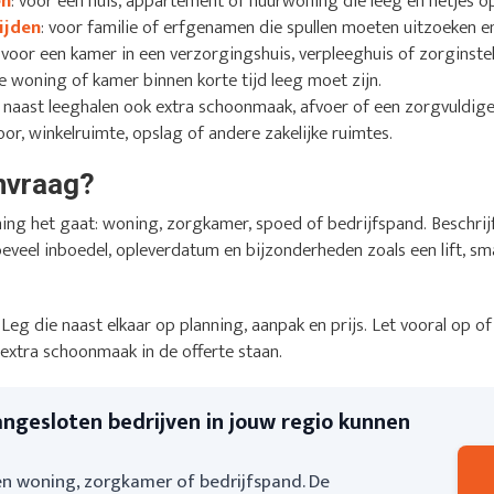
en
: voor een huis, appartement of huurwoning die leeg en netjes
ijden
: voor familie of erfgenamen die spullen moeten uitzoeken 
: voor een kamer in een verzorgingshuis, verpleeghuis of zorginstel
 de woning of kamer binnen korte tijd leeg moet zijn.
er naast leeghalen ook extra schoonmaak, afvoer of een zorgvuldige
oor, winkelruimte, opslag of andere zakelijke ruimtes.
anvraag?
ing het gaat: woning, zorgkamer, spoed of bedrijfspand. Beschri
oeveel inboedel, opleverdatum en bijzonderheden zoals een lift, smal
s. Leg die naast elkaar op planning, aanpak en prijs. Let vooral op
 extra schoonmaak in de offerte staan.
angesloten bedrijven in jouw regio kunnen
n woning, zorgkamer of bedrijfspand. De