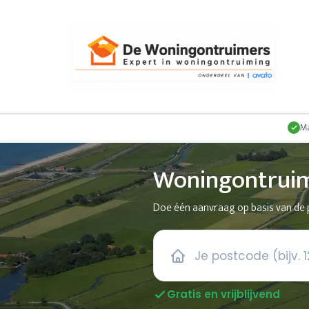
Ma
Woningontruim
Doe één aanvraag op basis van de p
Gratis en vrijblijvend