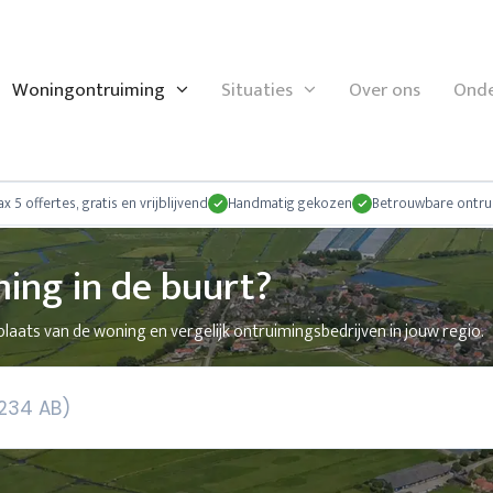
Woningontruiming
Situaties
Over ons
Onde
x 5 offertes, gratis en vrijblijvend
Handmatig gekozen
Betrouwbare ontru
ing in de buurt?
laats van de woning en vergelijk ontruimingsbedrijven in jouw regio.