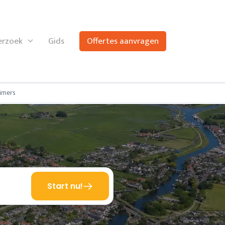
rzoek
Gids
Offertes aanvragen
imers
Start nu!