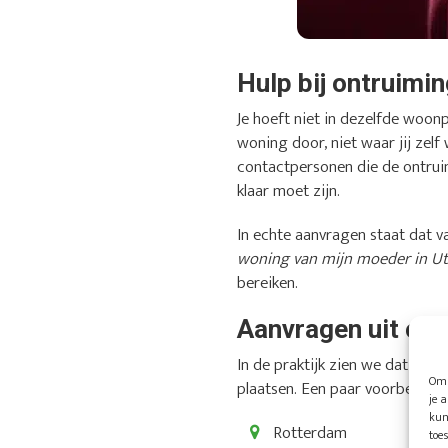
Hulp bij ontruimi
Je hoeft niet in dezelfde woon
woning door, niet waar jij zel
contactpersonen die de ontrui
klaar moet zijn.
In echte aanvragen staat dat va
woning van mijn moeder in Utr
bereiken.
Aanvragen uit ond
In de praktijk zien we dat ve
Om 
plaatsen. Een paar voorbeelden 
je 
kun
Rotterdam
toe