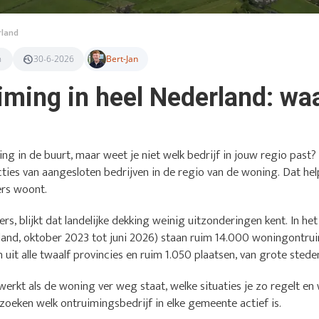
rland
n
30-6-2026
Bert-Jan
ming in heel Nederland: waa
ing in de buurt, maar weet je niet welk bedrijf in jouw regio pas
cties van aangesloten bedrijven in de regio van de woning. Dat hel
ders woont.
ers, blijkt dat landelijke dekking weinig uitzonderingen kent. In he
and, oktober 2023 tot juni 2026) staan ruim 14.000 woningontru
 uit alle twaalf provincies en ruim 1.050 plaatsen, van grote stede
werkt als de woning ver weg staat, welke situaties je zo regelt en 
e zoeken welk ontruimingsbedrijf in elke gemeente actief is.