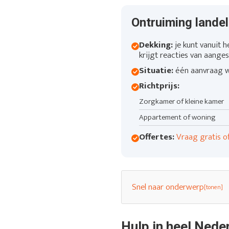
Ontruiming landeli
Dekking:
je kunt vanuit h
krijgt reacties van aanges
Situatie:
één aanvraag we
Richtprijs:
Zorgkamer of kleine kamer
Appartement of woning
Offertes:
Vraag gratis o
Snel naar onderwerp
Hulp in heel Nede