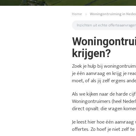
Home
Woningontruiming in Nede
Inzichten uit echte offerteaanvrage
Woningontrui
krijgen?
Zoek je hulp bij woningontruim
je één aanvraag en krijg je rea
moet, of als jij zelf ergens an
Als we kijken naar de harde cijf
Woningontruimers (heel Nederl
direct opvalt: die vragen komen
Je leest hier hoe één aanvraag 
offertes. Zo hoef je niet zelf t