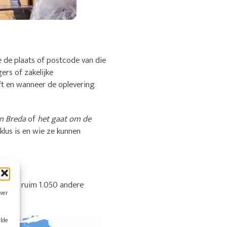
e de plaats of postcode van die
ers of zakelijke
ft en wanneer de oplevering
in Breda
of
het gaat om de
lus is en wie ze kunnen
ok uit ruim 1.050 andere
over
alde