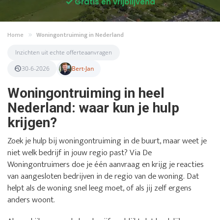
Gratis en vrijblijvend
Home
Woningontruiming in Nederland
Inzichten uit echte offerteaanvragen
30-6-2026
Bert-Jan
Woningontruiming in heel
Nederland: waar kun je hulp
krijgen?
Zoek je hulp bij woningontruiming in de buurt, maar weet je
niet welk bedrijf in jouw regio past? Via De
Woningontruimers doe je één aanvraag en krijg je reacties
van aangesloten bedrijven in de regio van de woning. Dat
helpt als de woning snel leeg moet, of als jij zelf ergens
anders woont.