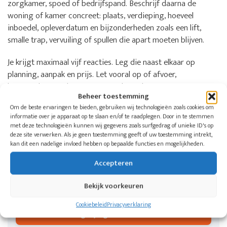
zorgkamer, spoed of bedrijfspand. Beschrijf daarna de
woning of kamer concreet: plaats, verdieping, hoeveel
inboedel, opleverdatum en bijzonderheden zoals een lift,
smalle trap, vervuiling of spullen die apart moeten blijven.
Je krijgt maximaal vijf reacties. Leg die naast elkaar op
planning, aanpak en prijs. Let vooral op of afvoer,
bezemschoon opleveren, eventuele opslag en extra
Beheer toestemming
schoonmaak in de offerte staan.
Om de beste ervaringen te bieden, gebruiken wij technologieën zoals cookies om
informatie over je apparaat op te slaan en/of te raadplegen. Door in te stemmen
met deze technologieën kunnen wij gegevens zoals surfgedrag of unieke ID's op
Wil je weten welke aangesloten bedrijven
deze site verwerken. Als je geen toestemming geeft of uw toestemming intrekt,
in jouw regio kunnen helpen?
kan dit een nadelige invloed hebben op bepaalde functies en mogelijkheden.
Doe één aanvraag voor een woning, zorgkamer of
Accepteren
bedrijfspand. De Woningontruimers koppelt je aan
maximaal vijf ontruimingsbedrijven in jouw regio.
Bekijk voorkeuren
Cookiebeleid
Privacyverklaring
Vergelijk gratis offertes