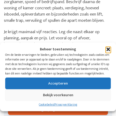
zorgkamer, spoed of bedrijfspand. Beschrijf daarna de
woning of kamer concreet: plaats, verdieping, hoeveel
inboedel, opleverdatum en bijzonderheden zoals een lift,
smalle trap, vervuiling of spullen die apart moeten blijven.
Je krijgt maximaal vijf reacties. Leg die naast elkaar op
planning, aanpak en prijs. Let vooral op of afvoer,
bezemschoon opleveren, eventuele opslag en extra
Beheer toestemming
schoonmaak in de offerte staan.
Om de beste ervaringen te bieden, gebruiken wij technologieën zoals cookies om
informatie over je apparaat op te slaan en/of te raadplegen. Door in te stemmen
met deze technologieën kunnen wij gegevens zoals surfgedrag of unieke ID's op
Wil je weten welke aangesloten bedrijven
deze site verwerken. Als je geen toestemming geeft of uw toestemming intrekt,
in jouw regio kunnen helpen?
kan dit een nadelige invloed hebben op bepaalde functies en mogelijkheden.
Doe één aanvraag voor een woning, zorgkamer of
Accepteren
bedrijfspand. De Woningontruimers koppelt je aan
maximaal vijf ontruimingsbedrijven in jouw regio.
Bekijk voorkeuren
Cookiebeleid
Privacyverklaring
Vergelijk gratis offertes