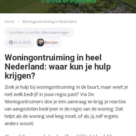
Gratis en vrijblijvend
Home
Woningontruiming in Nederland
Inzichten uit echte offerteaanvragen
30-6-2026
Bert-Jan
Woningontruiming in heel
Nederland: waar kun je hulp
krijgen?
Zoek je hulp bij woningontruiming in de buurt, maar weet je
niet welk bedrijf in jouw regio past? Via De
Woningontruimers doe je één aanvraag en krijg je reacties
van aangesloten bedrijven in de regio van de woning. Dat
helpt als de woning snel leeg moet, of als jij zelf ergens
anders woont.