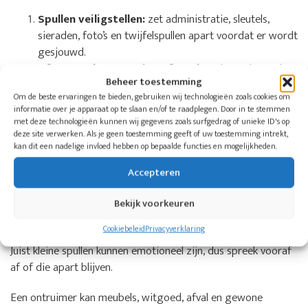
Spullen veiligstellen:
zet administratie, sleutels,
sieraden, foto’s en twijfelspullen apart voordat er wordt
gesjouwd.
Afvoer en bestemming afspreken:
bepaal met de
Beheer toestemming
ontruimer wat wordt afgevoerd, wat naar kringloop of
Om de beste ervaringen te bieden, gebruiken wij technologieën zoals cookies om
opslag kan en welke ruimtes meegaan.
informatie over je apparaat op te slaan en/of te raadplegen. Door in te stemmen
Opleveren:
laat vastleggen of de woning alleen leeg
met deze technologieën kunnen wij gegevens zoals surfgedrag of unieke ID's op
en geveegd moet zijn, of ook bezemschoon, vloervrij of
deze site verwerken. Als je geen toestemming geeft of uw toestemming intrekt,
kan dit een nadelige invloed hebben op bepaalde functies en mogelijkheden.
verkoopklaar opgeleverd moet worden.
Accepteren
Wat gebeurt er met spullen en inboedel?
Spullen hoeven niet allemaal op dezelfde dag verdeeld te
Bekijk voorkeuren
worden. Vaak is het rustiger om eerst te bepalen wat
Cookiebeleid
Privacyverklaring
absoluut blijft, wat later bekeken wordt en wat weg mag.
Juist kleine spullen kunnen emotioneel zijn, dus spreek vooraf
af of die apart blijven.
Een ontruimer kan meubels, witgoed, afval en gewone