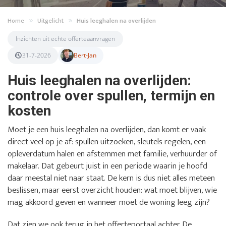
Home
Uitgelicht
Huis leeghalen na overlijden
Inzichten uit echte offerteaanvragen
31-7-2026
Bert-Jan
Huis leeghalen na overlijden:
controle over spullen, termijn en
kosten
Moet je een huis leeghalen na overlijden, dan komt er vaak
direct veel op je af: spullen uitzoeken, sleutels regelen, een
opleverdatum halen en afstemmen met familie, verhuurder of
makelaar. Dat gebeurt juist in een periode waarin je hoofd
daar meestal niet naar staat. De kern is dus niet alles meteen
beslissen, maar eerst overzicht houden: wat moet blijven, wie
mag akkoord geven en wanneer moet de woning leeg zijn?
Dat zien we ook terug in het offerteportaal achter De