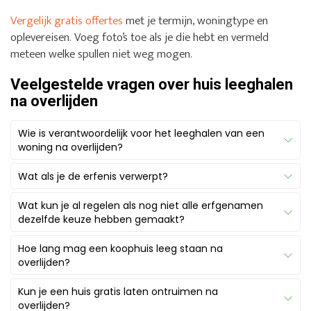
Vergelijk gratis offertes
met je termijn, woningtype en
oplevereisen. Voeg foto’s toe als je die hebt en vermeld
meteen welke spullen niet weg mogen.
Veelgestelde vragen over huis leeghalen
na overlijden
Wie is verantwoordelijk voor het leeghalen van een
woning na overlijden?
Meestal zijn de erfgenamen verantwoordelijk voor het
Wat als je de erfenis verwerpt?
leeghalen en opleveren van de woning. Is er een
Als je een erfenis verwerpt, doe je afstand van de
executeur aangesteld, dan regelt die vaak de praktische
Wat kun je al regelen als nog niet alle erfgenamen
nalatenschap. Je bent dan meestal niet degene die
dezelfde keuze hebben gemaakt?
afhandeling en geeft die toestemming voor offertes en
beslissingen neemt over het leeghalen, verkopen of
planning. De notaris helpt bij vragen over de
Vaak al wel: foto’s maken, administratie apart zetten en
Hoe lang mag een koophuis leeg staan na
wegdoen van spullen uit de woning. Die
nalatenschap, maar doet het fysieke werk niet.
offertes vergelijken. Ook een ontruiming inplannen kan,
overlijden?
verantwoordelijkheid ligt bij erfgenamen die de erfenis
Dat betekent niet dat één familielid alles zelf moet
als één contactpersoon akkoord geeft en twijfelspullen
wel aanvaarden, of bij een executeur als die is
doen. Je mag een ontruimer inschakelen, zolang
Een koophuis mag in principe leeg staan zolang
Kun je een huis gratis laten ontruimen na
apart blijven. Verdelen, verkopen of weggooien van
aangesteld.
duidelijk is wie namens de erfgenamen akkoord geeft
erfgenamen dat nodig vinden. Hypotheek, verzekering,
overlijden?
spullen uit de erfenis wacht je beter af tot iedereen het