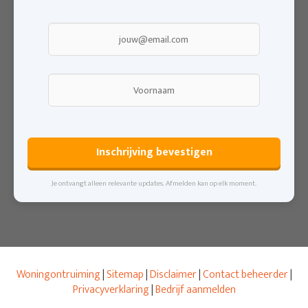
Inschrijving bevestigen
Je ontvangt alleen relevante updates. Afmelden kan op elk moment.
Woningontruiming
|
Site
map
|
Disclaimer
|
Contact beheerder
|
Privacyverklaring
|
Bedrijf aanmelden