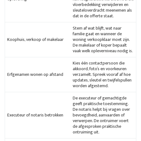
vloerbedekking verwijderen en
sleuteloverdracht meenemen als
dat in de offerte staat.
Stem af wat blijft, wat naar
familie gaat en wanneer de
Koophuis, verkoop of makelaar
woning verkoopklaar moet zijn.
De makelaar of koper bepaalt
vaak welk opleverniveau nodig is.
Kies één contactpersoon die
akkoord, foto’s en voorkeuren
Erfgenamen wonen op afstand
verzamelt. Spreek vooraf af hoe
updates, sleutel en twijfelspullen
worden afgestemd.
De executeur of gemachtigde
geeft praktische toestemming.
De notaris helpt bij vragen over
Executeur of notaris betrokken
bevoegdheid, aanvaarden of
verwerpen. De ontruimer voert
de afgesproken praktische
ontruiming uit.